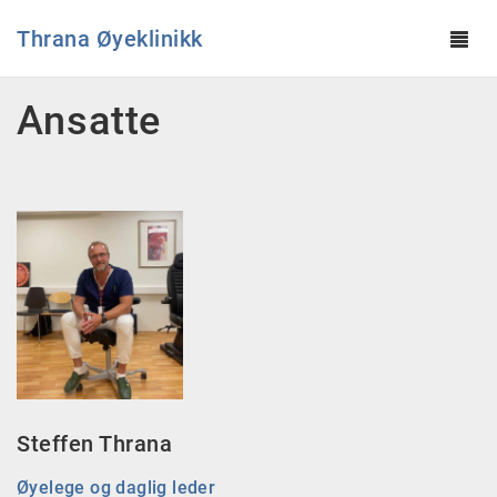
Thrana Øyeklinikk
Tog
navi
Hopp til hovedinnhold
Ansatte
Steffen Thrana
Øyelege og daglig leder